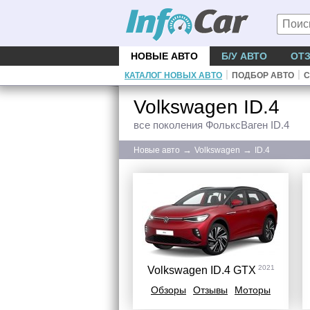
НОВЫЕ АВТО
Б/У АВТО
ОТ
|
|
КАТАЛОГ НОВЫХ АВТО
ПОДБОР АВТО
С
Volkswagen ID.4
все поколения ФольксВаген ID.4
→
→
Новые авто
Volkswagen
ID.4
2021
Volkswagen ID.4 GTX
Обзоры
Отзывы
Моторы