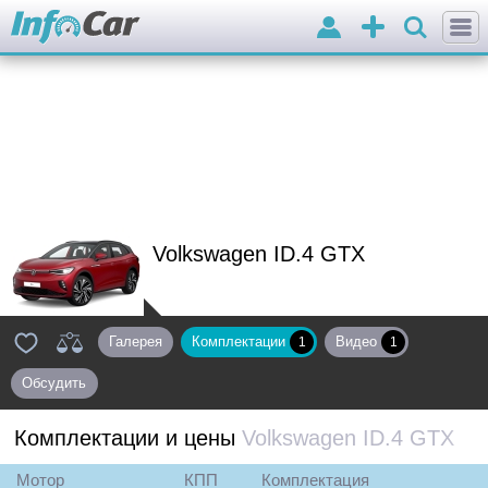
Войти
Добавить
объявление
Volkswagen ID.4 GTX
Галерея
Комплектации
Видео
1
1
Обсудить
Комплектации и цены
Volkswagen ID.4 GTX
Мотор
КПП
Комплектация