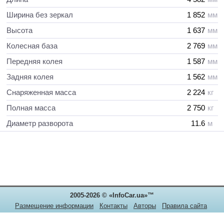
Ширина без зеркал
1 852
мм
Высота
1 637
мм
Колесная база
2 769
мм
Передняя колея
1 587
мм
Задняя колея
1 562
мм
Снаряженная масса
2 224
кг
Полная масса
2 750
кг
Диаметр разворота
11.6
м
2005-2026 © «InfoCar.ua»™
Размещение информации
Контакты
Авторы
Правила сайта
Конфиденциальность