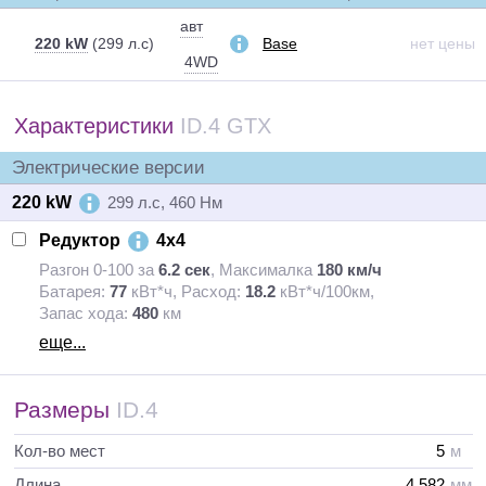
авт
220 kW
(299 л.с)
Base
нет цены
4WD
Характеристики
ID.4 GTX
Электрические версии
220 kW
299 л.с, 460 Нм
Редуктор
4x4
Разгон 0-100 за
6.2 сек
,
Максималка
180 км/ч
Батарея:
77
кВт*ч
,
Расход:
18.2
кВт*ч/100км
,
Запас хода:
480
км
еще...
Размеры
ID.4
Кол-во мест
5
м
Длина
4 582
мм